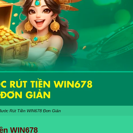
Bước Rút Tiền WIN678 Đơn Giản
iền WIN678