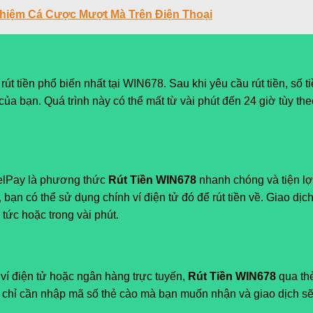
ghiệm Cá Cược Mượt Mà Trên Điện Thoại
 tiền phổ biến nhất tại WIN678. Sau khi yêu cầu rút tiền, số t
a bạn. Quá trình này có thể mất từ vài phút đến 24 giờ tùy the
telPay là phương thức
Rút Tiền WIN678
nhanh chóng và tiện lợ
 bạn có thể sử dụng chính ví điện tử đó để rút tiền về. Giao dịc
tức hoặc trong vài phút.
í điện tử hoặc ngân hàng trực tuyến,
Rút Tiền WIN678
qua th
ạn chỉ cần nhập mã số thẻ cào mà bạn muốn nhận và giao dịch s