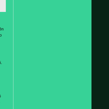
iền
o
i.
h
ẻ
ẽ