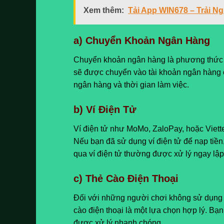
Xem thêm:
Tải App WIN678 – Trải N
a) Chuyển Khoản Ngân Hàng
Chuyển khoản ngân hàng là phương thức rút
sẽ được chuyển vào tài khoản ngân hàng củ
ngân hàng và thời gian làm việc.
b) Ví Điện Tử
Ví điện tử như MoMo, ZaloPay, hoặc Viet
Nếu bạn đã sử dụng ví điện tử để nạp tiền,
qua ví điện tử thường được xử lý ngay lập 
c) Thẻ Cào Điện Thoại
Đối với những người chơi không sử dụng v
cào điện thoại là một lựa chọn hợp lý. B
được xử lý nhanh chóng.