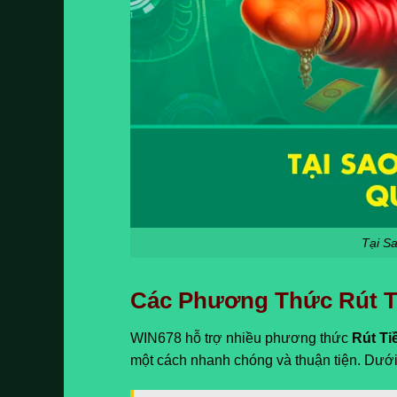
Tại S
Các Phương Thức Rút T
WIN678 hỗ trợ nhiều phương thức
Rút Ti
một cách nhanh chóng và thuận tiện. Dưới