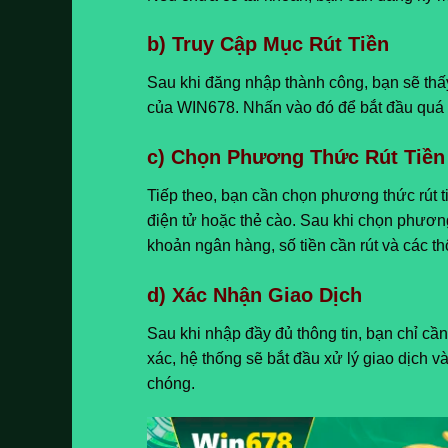
b) Truy Cập Mục Rút Tiền
Sau khi đăng nhập thành công, bạn sẽ thấ
của WIN678. Nhấn vào đó để bắt đầu quá tr
c) Chọn Phương Thức Rút Tiền
Tiếp theo, bạn cần chọn phương thức rút 
điện tử hoặc thẻ cào. Sau khi chọn phương
khoản ngân hàng, số tiền cần rút và các thô
d) Xác Nhận Giao Dịch
Sau khi nhập đầy đủ thông tin, bạn chỉ cần
xác, hệ thống sẽ bắt đầu xử lý giao dịch v
chóng.